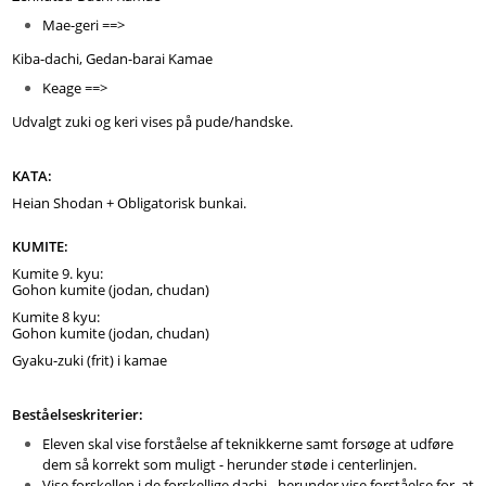
Mae-geri ==>
Kiba-dachi, Gedan-barai Kamae
Keage ==>
Udvalgt zuki og keri vises på pude/handske. 
KATA:
Heian Shodan + Obligatorisk bunkai.
KUMITE:
Kumite 9. kyu: 
Gohon kumite (jodan, chudan)
Kumite 8 kyu: 
Gohon kumite (jodan, chudan) 
Gyaku-zuki (frit) i kamae
Beståelseskriterier:
Eleven skal vise forståelse af teknikkerne samt forsøge at udføre
dem så korrekt som muligt - h
erunder støde i centerlinjen.
Vise forskellen i de forskellige dachi - herunder
vise forståelse for, at