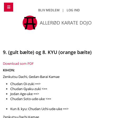
BLIV MEDLEM
|
LOG IND
ALLERØD KARATE DOJO
9. (gult bælte) og 8. KYU (orange bælte)
Download som PDF
KIHON:
Zenkutsu Dachi, Gedan-Barai Kamae
Chudan Oi-zuki ==>
Chudan Gyaku-zuki <==
Jodan Age-uke ==>
Chudan Soto-ude-uke <==

Kun 8. kyu: Chudan Uchi-ude-uke ==>
Zenkutsu-Dachi Kamae