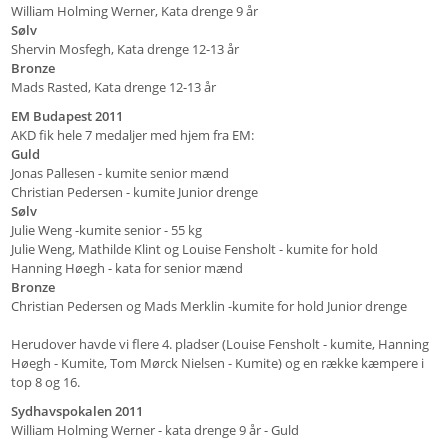
William Holming Werner, Kata drenge 9 år
Sølv
Shervin Mosfegh, Kata drenge 12-13 år
Bronze
Mads Rasted, Kata drenge 12-13 år
EM Budapest 2011
AKD fik hele 7 medaljer med hjem fra EM:
Guld
Jonas Pallesen - kumite senior mænd
Christian Pedersen - kumite Junior drenge
Sølv
Julie Weng -kumite senior - 55 kg
Julie Weng, Mathilde Klint og Louise Fensholt - kumite for hold
Hanning Høegh - kata for senior mænd
Bronze
Christian Pedersen og Mads Merklin -kumite for hold Junior drenge
Herudover havde vi flere 4. pladser (Louise Fensholt - kumite, Hanning
Høegh - Kumite, Tom Mørck Nielsen - Kumite) og en række kæmpere i
top 8 og 16.
Sydhavspokalen 2011
William Holming Werner - kata drenge 9 år - Guld