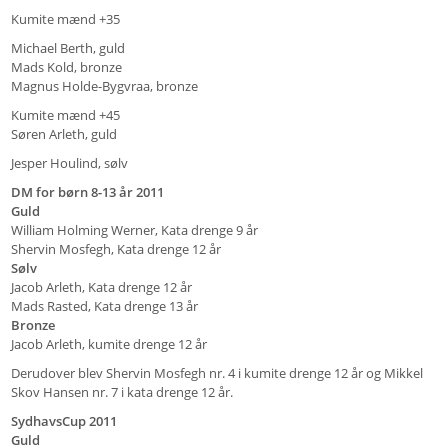
Kumite mænd +35
Michael Berth, guld
Mads Kold, bronze
Magnus Holde-Bygvraa, bronze
Kumite mænd +45
Søren Arleth, guld
Jesper Houlind, sølv
DM for børn 8-13 år 2011
Guld
William Holming Werner, Kata drenge 9 år
Shervin Mosfegh, Kata drenge 12 år
Sølv
Jacob Arleth, Kata drenge 12 år
Mads Rasted, Kata drenge 13 år
Bronze
Jacob Arleth, kumite drenge 12 år
Derudover blev Shervin Mosfegh nr. 4 i kumite drenge 12 år og Mikkel
Skov Hansen nr. 7 i kata drenge 12 år.
SydhavsCup 2011
Guld