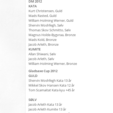
DM 2012
KATA
Kurt Christensen, Guld
Mads Rasted, Guld
William Holming Werner, Guld
Shervin Moshfegh, Sølv
Thomas Skov Schmitto, Sølv
Magnus Holde-Bygvraa, Bronze
Mads Kold, Bronze
Jacob Arleth, Bronze
KUMITE
Allan Shiwani, Sølv
Jacob Arleth, Sølv
William Holming Werner, Bronze
Gladsaxe Cup 2012
GULD
Shervin Moshfegh Kata 13 år
Mikkel Skov Hansen Kata 12 år
Tom Scamaitat Kata kyu +45 år
SØLV
Jacob Arleth Kata 13 år
Jacob Arleth Kumite 13 år