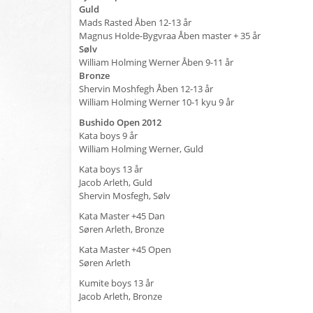
Guld
Mads Rasted Åben 12-13 år
Magnus Holde-Bygvraa Åben master + 35 år
Sølv
William Holming Werner Åben 9-11 år
Bronze
Shervin Moshfegh Åben 12-13 år
William Holming Werner 10-1 kyu 9 år
Bushido Open 2012
Kata boys 9 år
William Holming Werner, Guld
Kata boys 13 år
Jacob Arleth, Guld
Shervin Mosfegh, Sølv
Kata Master +45 Dan
Søren Arleth, Bronze
Kata Master +45 Open
Søren Arleth
Kumite boys 13 år
Jacob Arleth, Bronze