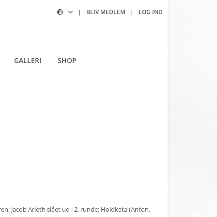
|
BLIV MEDLEM
|
LOG IND
GALLERI
SHOP
n; Jacob Arleth slået ud i 2. runde; Holdkata (Anton,