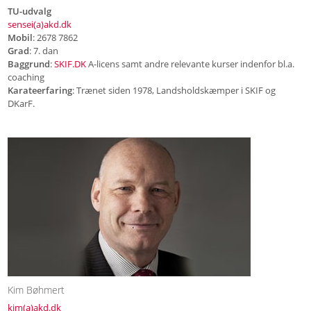
TU-udvalg
sensei(a)akd.dk
Mobil
: 2678 7862
Grad
: 7. dan
Baggrund
:
SKIF.DK
A-licens samt andre relevante kurser indenfor bl.a.
coaching
Karateerfaring
: Trænet siden 1978, Landsholdskæmper i SKIF og
DKarF.
Kim Bøhmert
kim(a)akd.dk