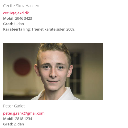
Cecilie Skov Hansen
cecilie(a)akd.dk
Mobil
: 2946 3423
Grad
: 1. dan
Karateerfaring
: Trænet karate siden 2009.
Peter Garlet
p
eter.g.rank@gmail.com
Mobil
: 2818 1234
Grad
: 2. dan