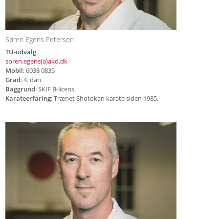
Søren Egens Petersen
TU-udvalg
soren.egens(a)akd.dk
Mobil
: 6038 0835
Grad
: 4. dan
Baggrund
: SKIF B-licens.
Karateerfaring
: Trænet Shotokan karate siden 1985.