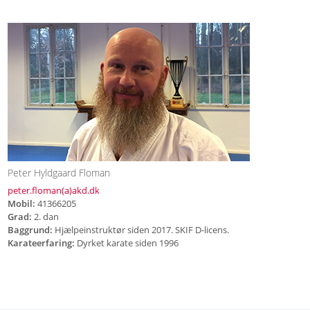
Peter Hyldgaard Floman
peter.floman(a)akd.dk
Mobil:
41366205
Grad:
2. dan
Baggrund:
Hjælpeinstruktør siden 2017. SKIF D-licens.
Karateerfaring:
Dyrket karate siden 1996