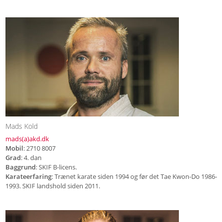
Mads Kold
mads(a)akd.dk
Mobil
: 2710 8007
Grad
: 4. dan
Baggrund
: SKIF B-licens.
Karateerfaring
: Trænet karate siden 1994 og før det Tae Kwon-Do 1986-
1993. SKIF landshold siden 2011.