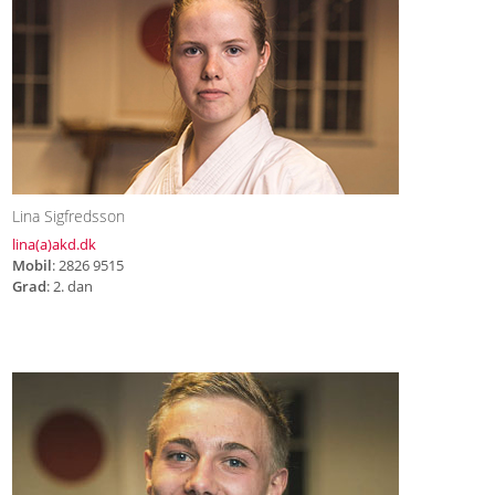
Lina Sigfredsson
lina(a)akd.dk
Mobil
: 2826 9515
Grad
: 2. dan