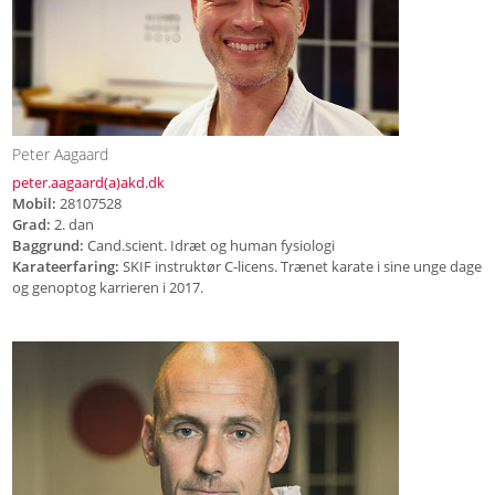
Peter Aagaard
peter.aagaard(a)akd.dk
Mobil:
28107528
Grad:
2.
dan
Baggrund:
Cand.scient. Idræt og human fysiologi
Karateerfaring:
SKIF instruktør C-licens. Trænet karate i sine unge dage
og genoptog karrieren i 2017.