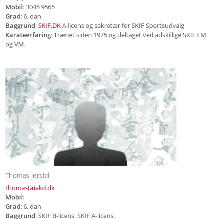
Mobil
: 3045 9565
Grad
: 6. dan
Baggrund
:
SKIF.DK
A-licens og sekretær for SKIF Sportsudvalg
Karateerfaring
: Trænet siden 1975 og deltaget ved adskillige SKIF EM
og VM.
Thomas Jersbil
thomas(a)akd.dk
Mobil
:
Grad
: 6. dan
Baggrund
: SKIF B-licens. SKIF A-licens.