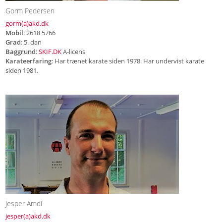
Gorm Pedersen
gorm(a)akd.dk
Mobil
: 2618 5766
Grad
: 5. dan
Baggrund
:
SKIF.DK
A-licens
Karateerfaring
: Har trænet karate siden 1978. Har undervist karate
siden 1981.
Jesper Amdi
jesper(a)akd.dk