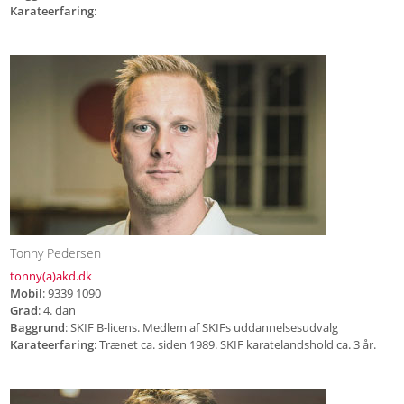
Karateerfaring
:
Tonny Pedersen
tonny(a)akd.dk
Mobil
: 9339 1090
Grad
: 4. dan
Baggrund
: SKIF B-licens. Medlem af SKIFs uddannelsesudvalg
Karateerfaring
: Trænet ca. siden 1989. SKIF karatelandshold ca. 3 år.