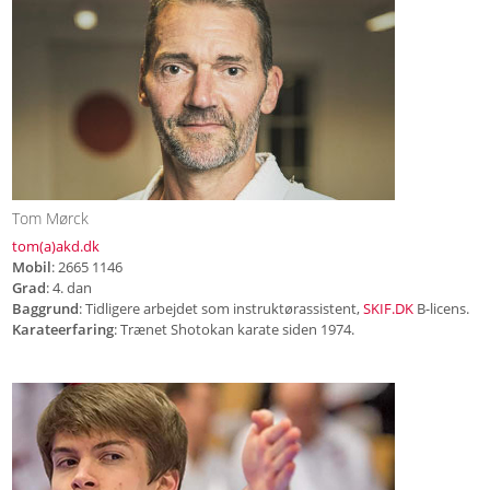
Tom Mørck
tom(a)akd.dk
Mobil
: 2665 1146
Grad
: 4. dan
Baggrund
: Tidligere arbejdet som instruktørassistent,
SKIF.DK
B-licens.
Karateerfaring
: Trænet Shotokan karate siden 1974.